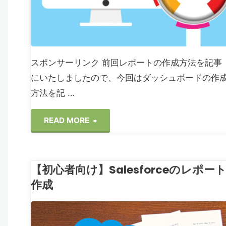
タ
コ
ピ
スポンサーリンク 前回レポートの作成方法を記事
ー"
にいたしましたので、今回はダッシュボードの作
方法を記 …
"【初
READ MORE
心
【初心者向け】Salesforceのレポー
者
作成
向
ブ
け】
ESFORCE