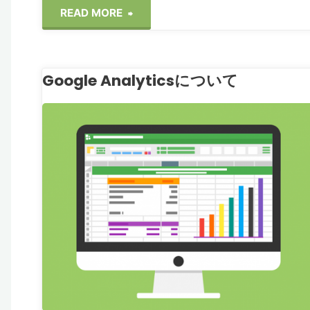
"Google
READ MORE
成"
Search
Google Analyticsについて
Console
の
ログ関連
フ
登
録"