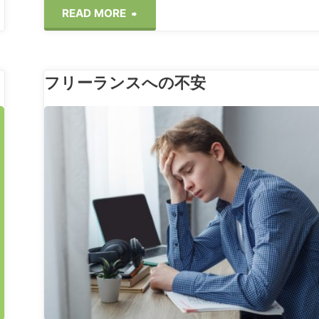
情
"文
READ MORE
報
系
ダ
フリーランスへの不安
で
ダ
も
リーランス
漏
SE
れ"
に
な
れ
ま
す