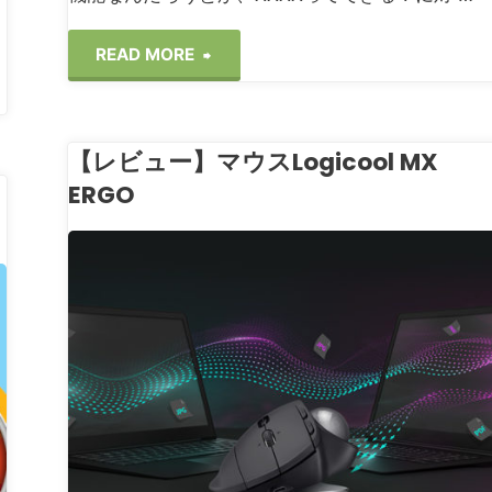
"【Salesforce】
READ MORE
Sandbox
【レビュー】マウスLogicool MX
の
ュ
ERGO
作
り
ジェット・フリー
フト
方"