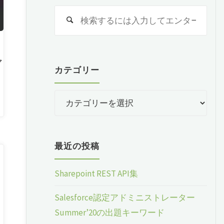
検
検
索
索
対
象:
マ
カテゴリー
カ
テ
ゴ
リ
最近の投稿
ー
Sharepoint REST API集
Salesforce認定アドミニストレーター
Summer’20の出題キーワード