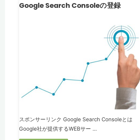
作
Google Search Consoleの登録
者
成"
向
フ
ログ関連
け】
Salesforce
の
レ
ポ
ー
スポンサーリンク Google Search Consoleとは
ト
Google社が提供するWEBサー …
作