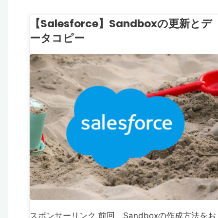
【Salesforce】Sandboxの更新とデ
ータコピー
SAL
ESFORCE
スポンサーリンク 前回、Sandboxの作成方法をお