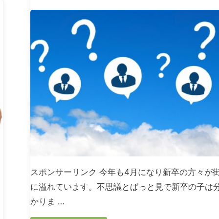
プ
リーランス
し
た
画
像
か
ら
スポンサーリンク 今年も4月になり新卒の方々が
個
に溢れています。不思議とぱっと見で新卒の子は
人
かりま …