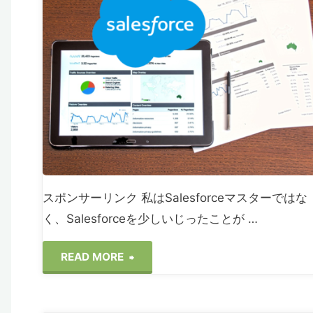
Salesforce
の
ダ
ッ
シ
ュ
スポンサーリンク 私はSalesforceマスターではな
ボ
く、Salesforceを少しいじったことが …
ー
"【初
READ MORE
ド
心