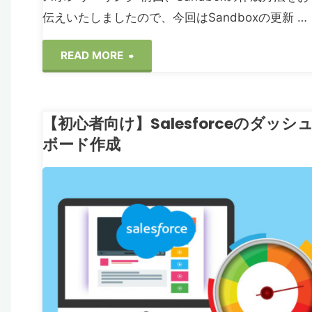
伝えいたしましたので、今回はSandboxの更新 …
"【Salesforce】
READ MORE
Sandbox
【初心者向け】Salesforceのダッシ
の
ボード作成
更
ガ
新
ソ
ESFORCE
と
デ
ー