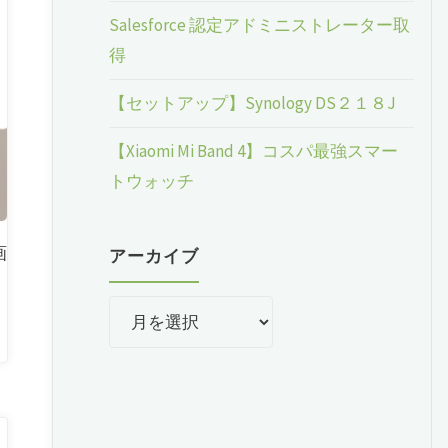
Salesforce 認定アドミニストレーター取
得
【セットアップ】Synology DS２１８J
【Xiaomi Mi Band 4】コスパ最強スマー
トウォッチ
画
アーカイブ
ア
ー
カ
イ
ブ