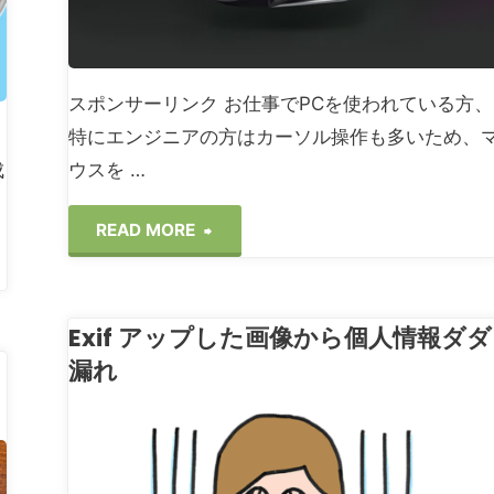
スポンサーリンク お仕事でPCを使われている方、
特にエンジニアの方はカーソル操作も多いため、
成
ウスを …
"【レ
READ MORE
ビ
Exif アップした画像から個人情報ダダ
ュ
ト
漏れ
ー】
マ
ログ関連
ウ