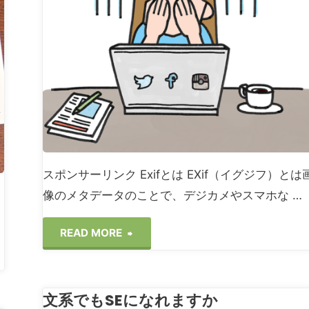
ス
Logicool
MX
ERGO"
スポンサーリンク Exifとは EXif（イグジフ）とは
像のメタデータのことで、デジカメやスマホな …
"Exif
READ MORE
ア
文系でもSEになれますか
ッ