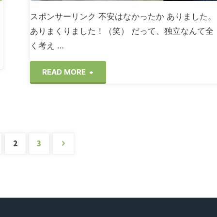
スポンサーリンク 不安はなかったか ありました。
か"
ありまくりました！（笑） だって、独立なんて全
く考え …
"フ
READ MORE
リ
ー
ラ
2
3
ン
ス
へ